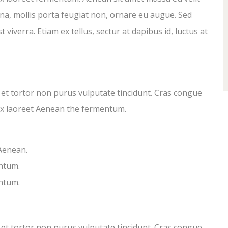
rna, mollis porta feugiat non, ornare eu augue. Sed
 viverra. Etiam ex tellus, sectur at dapibus id, luctus at
c et tortor non purus vulputate tincidunt. Cras congue
ex laoreet Aenean the fermentum.
 Aenean.
ntum.
ntum.
c et tortor non purus vulputate tincidunt. Cras congue