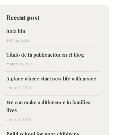
Recent post
hola hla
abril 22, 2025
Título de la publicación en el blog
marzo 13, 2025
A place where start new life with peace
enero 3, 2016
We can make a difference in families
lives
enero 3, 2016
Build school for poor childrens