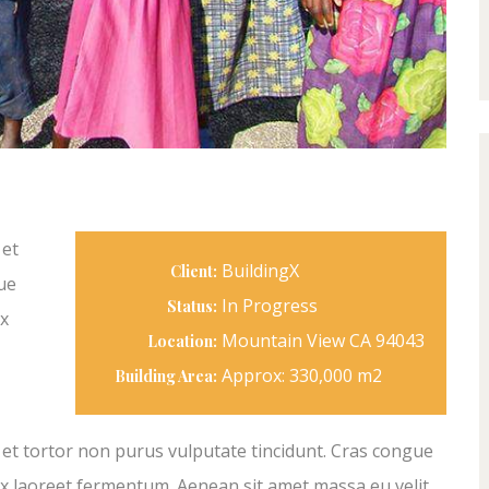
 et
BuildingX
Client:
ue
In Progress
Status:
ex
Mountain View CA 94043
Location:
Approx: 330,000 m2
Building Area:
c et tortor non purus vulputate tincidunt. Cras congue
ex laoreet fermentum. Aenean sit amet massa eu velit