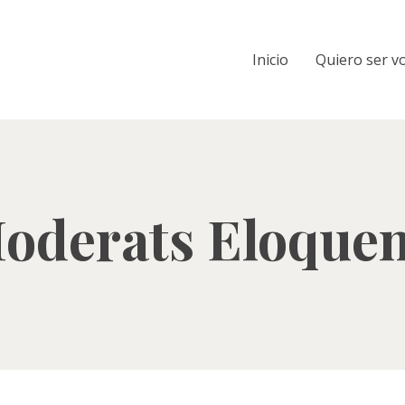
Inicio
Quiero ser v
oderats Eloquen